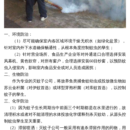
一、环境防治：
（
1
）尽可能确保室内各区域环境干燥无积水（如绿化盆景），
针对室内外下水道确保畅通性，从根本角度控制蚊虫的孳生；
（
2
）针对营业场所、食品生产企业等对外通道口合理选择安装
风幕机、黄色软帘，对所有窗户，合理选择安装
60
目纱窗，以预防蚊
虫入侵室内，影响室内食品安全或对人员造成困扰；
二、生物防治
作为专业的灭蚊子公司，将放养鱼类捕食蚊幼虫或投放微生物如
苏云金杆菌（对伊蚊首选）或球型芽孢杆菌（对库蚊首选），以控制
蚊子的孳生。
三、化学防治
（
1
）因为蚊子生长周期当中前面三个时期都是在水里进行的，故
清理积水或者对不能清理的水体投放化学缓释剂杀灭蚊幼，从源头控
制蚊虫孳生至关重要。
（
2
）滞留喷洒：灭蚊子公司一般采用有速杀滞留作用的药物，用