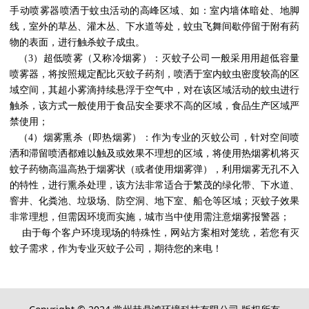
手动喷雾器喷洒于蚊虫活动的高峰区域、如：室内墙体暗处、地脚
线，室外的草丛、灌木丛、下水道等处，蚊虫飞舞间歇停留于附有药
物的表面，进行触杀蚊子成虫。
（
3
）超低喷雾（又称冷烟雾）：灭蚊子公司一般采用用超低容量
喷雾器，将按照规定配比灭蚊子药剂，喷洒于室内蚊虫密度较高的区
域空间，其超小雾滴持续悬浮于空气中，对在该区域活动的蚊虫进行
触杀，该方式一般使用于食品安全要求不高的区域，食品生产区域严
禁使用；
（
4
）烟雾熏杀（即热烟雾）：作为专业的灭蚊公司，针对空间喷
洒和滞留喷洒都难以触及或效果不理想的区域，将使用热烟雾机将灭
蚊子药物高温高热于烟雾状（或者使用烟雾弹），利用烟雾无孔不入
的特性，进行熏杀处理，该方法非常适合于繁茂的绿化带、下水道、
窨井、化粪池、垃圾场、防空洞、地下室、船仓等区域；灭蚊子效果
非常理想，但需因环境而实施，城市当中使用需注意烟雾报警器；
由于每个客户环境现场的特殊性，网站方案相对笼统，若您有灭
蚊子需求，作为专业灭蚊子公司，期待您的来电！