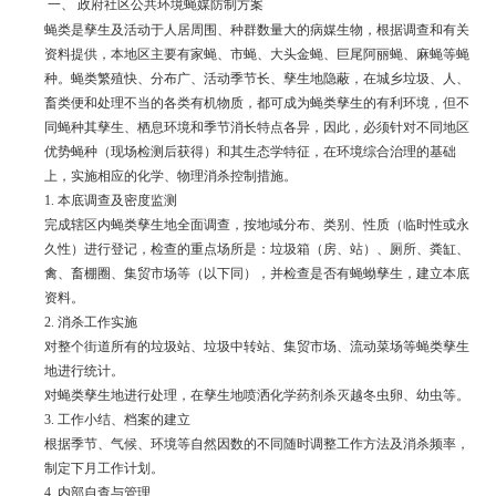
一、
政府社区公共环境蝇媒防制方案
蝇类是孳生及活动于人居周围、种群数量大的病媒生物，根据调查和有关
资料提供，本地区主要有家蝇、市蝇、大头金蝇、巨尾阿丽蝇、麻蝇等蝇
种。蝇类繁殖快、分布广、活动季节长、孳生地隐蔽，在城乡垃圾、人、
畜类便和处理不当的各类有机物质，都可成为蝇类孳生的有利环境，但不
同蝇种其孳生、栖息环境和季节消长特点各异，因此，必须针对不同地区
优势蝇种（现场检测后获得）和其生态学特征，在环境综合治理的基础
上，实施相应的化学、物理消杀控制措施。
1.
本底调查及密度监测
完成辖区内蝇类孳生地全面调查，按地域分布、类别、性质（临时性或永
久性）进行登记，检查的重点场所是：垃圾箱（房、站）、厕所、粪缸、
禽、畜棚圈、集贸市场等（以下同），并检查是否有蝇蚴孳生，建立本底
资料。
2.
消杀工作实施
对整个街道所有的垃圾站、垃圾中转站、集贸市场、流动菜场等蝇类孳生
地进行统计。
对蝇类孳生地进行处理，在孳生地喷洒化学药剂杀灭越冬虫卵、幼虫等。
3.
工作小结、档案的建立
根据季节、气候、环境等自然因数的不同随时调整工作方法及消杀频率，
制定下月工作计划。
4.
内部自查与管理