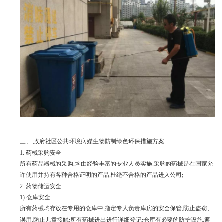
三、
政府社区公共环境病媒生物防制绿色环保措施方案
1.
药械采购安全
所有药品器械的采购
,
均由经验丰富的专业人员实施
采购的药械是在国家允
,
许使用并持有各种合格证明的产品
杜绝不合格的产品进入公司
,
;
2.
药物储运安全
1)
仓库安全
所有药械均存放在专用的仓库中
,
指定专人负责库房的安全保管
防止盗窃、
,
误用
防止儿童接触
所有药械进出进行详细登记
仓库有必要的防护设施
避
,
;
;
,