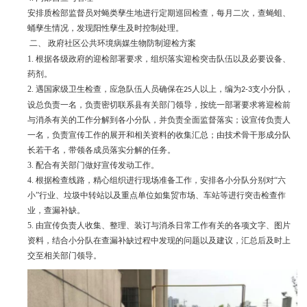
安排质检部监督员对蝇类孳生地进行定期巡回检查，每月二次，查蝇蛆、
蛹孳生情况，发现阳性孳生及时控制处理。
二、
政府社区公共环境病媒生物防制迎检方案
1.
根据各级政府的迎检部署要求，组织落实迎检突击队伍以及必要设备、
药剂。
2.
遇国家级卫生检查，应急队伍人员确保在
人以上，编为
支小分队，
25
2-3
设总负责一名，负责密切联系县有关部门领导，按统一部署要求将迎检前
与消杀有关的工作分解到各小分队，并负责全面监督落实；设宣传负责人
一名，负责宣传工作的展开和相关资料的收集汇总；由技术骨干形成分队
长若干名，带领各成员落实分解的任务。
3.
配合有关部门做好宣传发动工作。
4.
根据检查线路，精心组织进行现场准备工作，安排各小分队分别对“六
小”行业、垃圾中转站以及重点单位如集贸市场、车站等进行突击检查作
业，查漏补缺。
5.
由宣传负责人收集、整理、装订与消杀日常工作有关的各项文字、图片
资料，结合小分队在查漏补缺过程中发现的问题以及建议，汇总后及时上
交至相关部门领导。