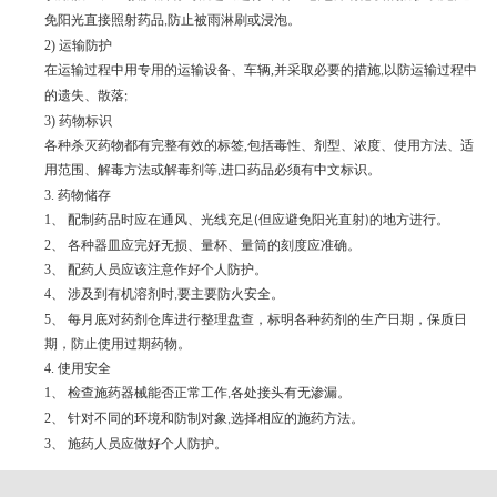
免阳光直接照射药品
防止被雨淋刷或浸泡。
,
2)
运输防护
在运输过程中用专用的运输设备、车辆
,
并采取必要的措施
以防运输过程中
,
的遗失、散落
;
3)
药物标识
各种杀灭药物都有完整有效的标签
,
包括毒性、剂型、浓度、使用方法、适
用范围、解毒方法或解毒剂等
进口药品必须有中文标识。
,
3.
药物储存
1、
配制药品时应在通风、光线充足
但应避免阳光直射
的地方进行。
(
)
2、
各种器皿应完好无损、量杯、量筒的刻度应准确。
3、
配药人员应该注意作好个人防护。
4、
涉及到有机溶剂时
要主要防火安全。
,
5、
每月底对药剂仓库进行整理盘查，标明各种药剂的生产日期，保质日
期，防止使用过期药物。
4.
使用安全
1、
检查施药器械能否正常工作
各处接头有无渗漏。
,
2、
针对不同的环境和防制对象
选择相应的施药方法。
,
3、
施药人员应做好个人防护。